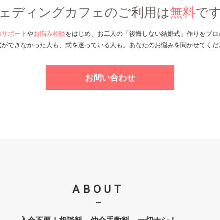
ェディングカフェのご利用は
無料
で
のサポート
や
お悩み相談
をはじめ、お二人の
「後悔しない結婚式」作りをプロ
式ができなかった人も、
式を迷っている人も。
あなたのお悩みを聞かせてくだ
お問い合わせ
ABOUT
入会不要！相談料、仲介手数料、
一切ナシ！