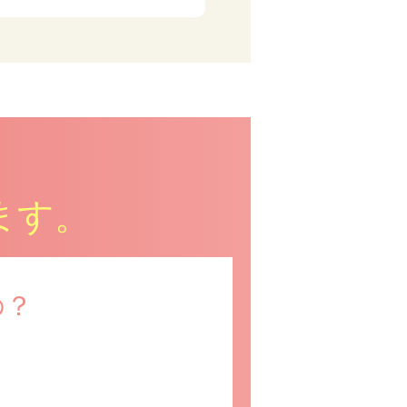
ます。
の？
？