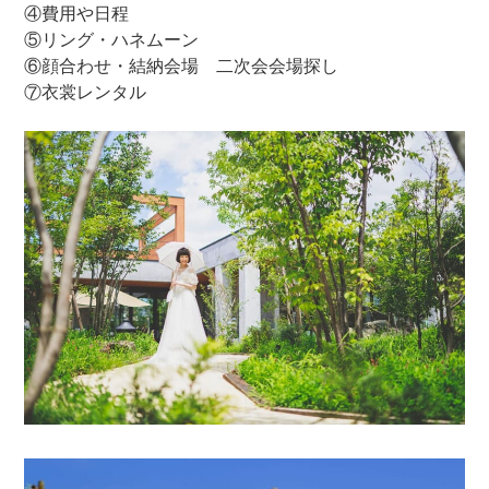
④費用や日程
⑤リング・ハネムーン
⑥顔合わせ・結納会場 二次会会場探し
⑦衣裳レンタル